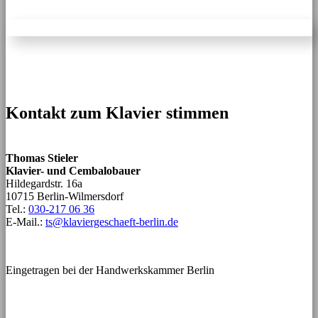
Kontakt zum Klavier stimmen
Thomas Stieler
Klavier- und Cembalobauer
Hildegardstr. 16a
10715 Berlin-Wilmersdorf
Tel.:
030-217 06 36
E-Mail.:
ts@klaviergeschaeft-berlin.de
Eingetragen bei der Handwerkskammer Berlin